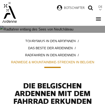
Direkt
DE
B
OTSCHAFTER
SUCH
zum
Inhalt
RADWEGE & MOUNTAINBIKE-
Pfadnavigation
TOURISMUS IN DEN ARDENNEN
STRECKEN IN BELGIEN
DAS BESTE DER ARDENNEN
RADFAHREN IN DEN ARDENNEN
RADWEGE & MOUNTAINBIKE-STRECKEN IN BELGIEN
DIE BELGISCHEN
ARDENNEN MIT DEM
FAHRRAD ERKUNDEN