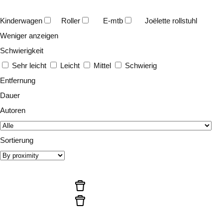
Kinderwagen
Roller
E-mtb
Joëlette rollstuhl
Weniger anzeigen
Schwierigkeit
Sehr leicht
Leicht
Mittel
Schwierig
Entfernung
Dauer
Autoren
Sortierung
Startet die suche
Filter neu initialisieren
Filter neu initialisieren