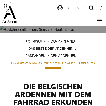
Direkt
DE
B
OTSCHAFTER
SUCH
zum
Inhalt
RADWEGE & MOUNTAINBIKE-
Pfadnavigation
TOURISMUS IN DEN ARDENNEN
STRECKEN IN BELGIEN
DAS BESTE DER ARDENNEN
RADFAHREN IN DEN ARDENNEN
RADWEGE & MOUNTAINBIKE-STRECKEN IN BELGIEN
DIE BELGISCHEN
ARDENNEN MIT DEM
FAHRRAD ERKUNDEN