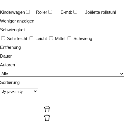
Kinderwagen
Roller
E-mtb
Joëlette rollstuhl
Weniger anzeigen
Schwierigkeit
Sehr leicht
Leicht
Mittel
Schwierig
Entfernung
Dauer
Autoren
Sortierung
Startet die suche
Filter neu initialisieren
Filter neu initialisieren