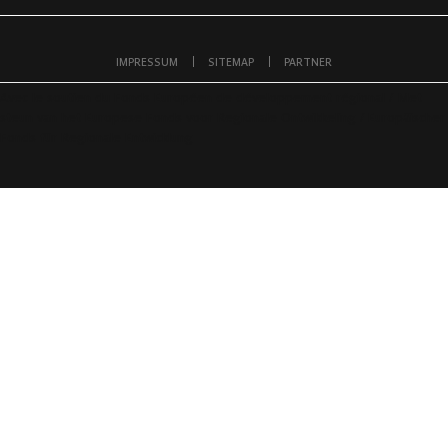
IMPRESSUM
SITEMAP
PARTNER
Avec le soutien du Fonds Européen de développement régional / Met
steun van het Europese Fonds voor Regionale Ontwikkeling / Europäischer
Fonds für Regionale Entwicklung