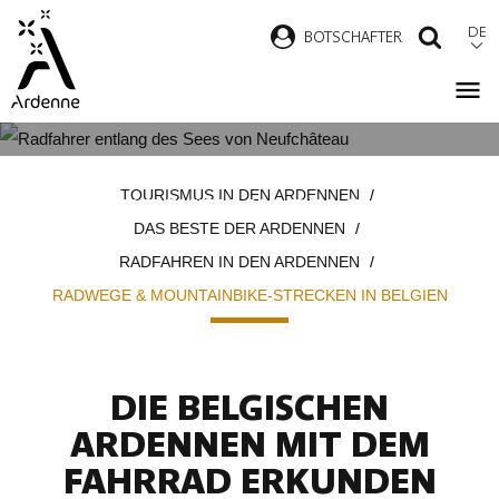
Direkt
DE
B
OTSCHAFTER
SUCH
zum
Inhalt
RADWEGE & MOUNTAINBIKE-
Pfadnavigation
TOURISMUS IN DEN ARDENNEN
STRECKEN IN BELGIEN
DAS BESTE DER ARDENNEN
RADFAHREN IN DEN ARDENNEN
RADWEGE & MOUNTAINBIKE-STRECKEN IN BELGIEN
DIE BELGISCHEN
ARDENNEN MIT DEM
FAHRRAD ERKUNDEN