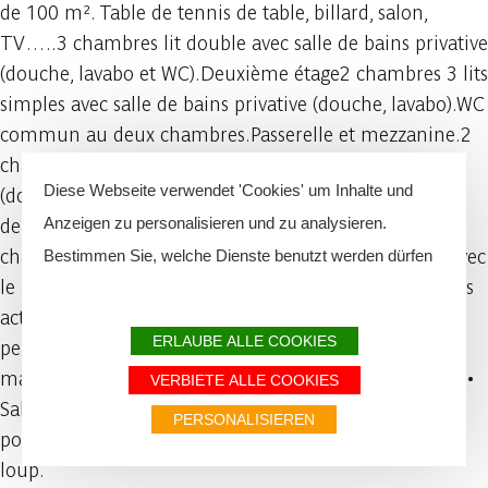
de 100 m². Table de tennis de table, billard, salon,
TV…..3 chambres lit double avec salle de bains privative
(douche, lavabo et WC).Deuxième étage2 chambres 3 lits
simples avec salle de bains privative (douche, lavabo).WC
commun au deux chambres.Passerelle et mezzanine.2
chambres 2 lits simples avec salle de bains privative
Diese Webseite verwendet 'Cookies' um Inhalte und
(douche, lavabo et WC). Suivant la saison il est possible
Anzeigen zu personalisieren und zu analysieren.
de diminuer la capacité de 1 ou 2
chambres.Combinaison possible du gîte grand loup avec
Bestimmen Sie, welche Dienste benutzt werden dürfen
le gîte p’tit loup.Été comme hiver nombreuses sont les
activités environnantes !Le “Petit Loup” : capacité de 4
ERLAUBE ALLE COOKIES
personnesDe plain pied• Cuisine équipée.• Salle à
manger.• 1 chambre lit double.• 1 chambre lit simple.•
VERBIETE ALLE COOKIES
Salle de bains (douche, lavabo et WC).Combinaison
PERSONALISIEREN
possible avec les chambres d’hôtes et ou le gîte grand
loup.