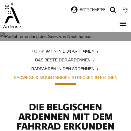
Direkt
DE
B
OTSCHAFTER
SUCH
zum
Inhalt
RADWEGE & MOUNTAINBIKE-
Pfadnavigation
TOURISMUS IN DEN ARDENNEN
STRECKEN IN BELGIEN
DAS BESTE DER ARDENNEN
RADFAHREN IN DEN ARDENNEN
RADWEGE & MOUNTAINBIKE-STRECKEN IN BELGIEN
DIE BELGISCHEN
ARDENNEN MIT DEM
FAHRRAD ERKUNDEN