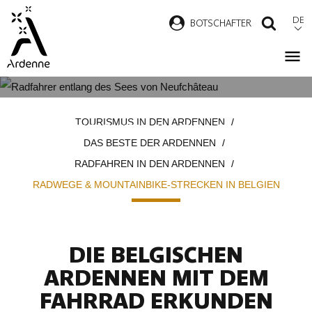
Direkt
DE
B
OTSCHAFTER
SUCH
zum
Inhalt
RADWEGE & MOUNTAINBIKE-
Pfadnavigation
TOURISMUS IN DEN ARDENNEN
STRECKEN IN BELGIEN
DAS BESTE DER ARDENNEN
RADFAHREN IN DEN ARDENNEN
RADWEGE & MOUNTAINBIKE-STRECKEN IN BELGIEN
DIE BELGISCHEN
ARDENNEN MIT DEM
FAHRRAD ERKUNDEN