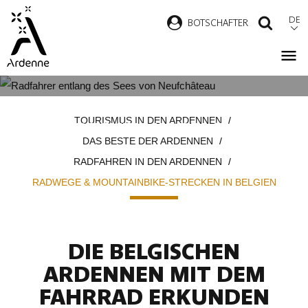
Direkt
DE
B
OTSCHAFTER
SUCH
zum
Inhalt
RADWEGE & MOUNTAINBIKE-
Pfadnavigation
TOURISMUS IN DEN ARDENNEN
STRECKEN IN BELGIEN
DAS BESTE DER ARDENNEN
RADFAHREN IN DEN ARDENNEN
RADWEGE & MOUNTAINBIKE-STRECKEN IN BELGIEN
DIE BELGISCHEN
ARDENNEN MIT DEM
FAHRRAD ERKUNDEN