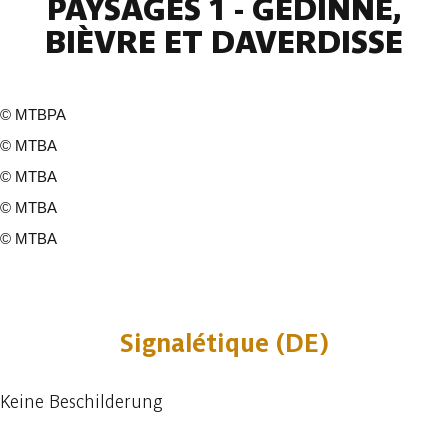
PAYSAGES 1 - GEDINNE,
BIÈVRE ET DAVERDISSE
©
MTBPA
©
MTBA
©
MTBA
©
MTBA
©
MTBA
7 fotos
Signalétique (DE)
Keine Beschilderung