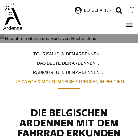
Direkt
DE
B
OTSCHAFTER
SUCH
zum
Inhalt
RADWEGE & MOUNTAINBIKE-
Pfadnavigation
TOURISMUS IN DEN ARDENNEN
STRECKEN IN BELGIEN
DAS BESTE DER ARDENNEN
RADFAHREN IN DEN ARDENNEN
RADWEGE & MOUNTAINBIKE-STRECKEN IN BELGIEN
DIE BELGISCHEN
ARDENNEN MIT DEM
FAHRRAD ERKUNDEN