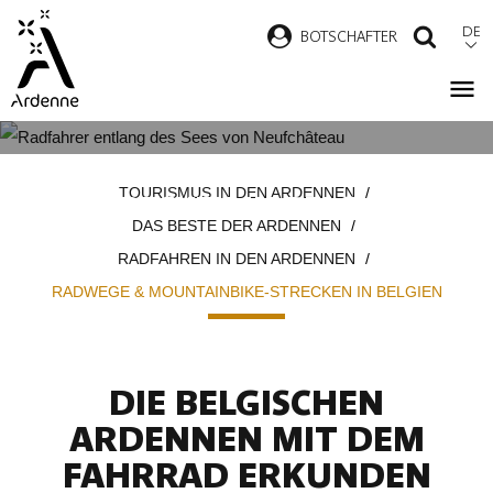
Direkt
DE
B
OTSCHAFTER
SUCH
zum
Inhalt
RADWEGE & MOUNTAINBIKE-
Pfadnavigation
TOURISMUS IN DEN ARDENNEN
STRECKEN IN BELGIEN
DAS BESTE DER ARDENNEN
RADFAHREN IN DEN ARDENNEN
RADWEGE & MOUNTAINBIKE-STRECKEN IN BELGIEN
DIE BELGISCHEN
ARDENNEN MIT DEM
FAHRRAD ERKUNDEN