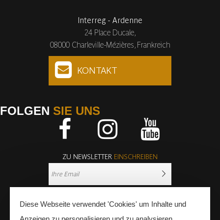
Interreg - Ardenne
24 Place Ducale,
08000 Charleville-Mézières, Frankreich
KONTAKT
FOLGEN
SIE UNS
Facebook
Instagram
Youtube
ZU NEWSLETTER
EINSCHREIBEN
Diese Webseite verwendet 'Cookies' um Inhalte und
Anzeigen zu personalisieren und zu analysieren.