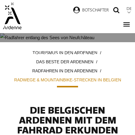
Direkt
DE
B
OTSCHAFTER
SUCH
zum
Inhalt
RADWEGE & MOUNTAINBIKE-
Pfadnavigation
TOURISMUS IN DEN ARDENNEN
STRECKEN IN BELGIEN
DAS BESTE DER ARDENNEN
RADFAHREN IN DEN ARDENNEN
RADWEGE & MOUNTAINBIKE-STRECKEN IN BELGIEN
DIE BELGISCHEN
ARDENNEN MIT DEM
FAHRRAD ERKUNDEN