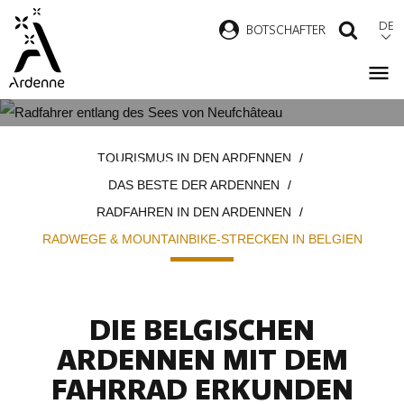
Direkt
DE
B
OTSCHAFTER
SUCH
zum
Inhalt
RADWEGE & MOUNTAINBIKE-
Pfadnavigation
TOURISMUS IN DEN ARDENNEN
STRECKEN IN BELGIEN
DAS BESTE DER ARDENNEN
RADFAHREN IN DEN ARDENNEN
RADWEGE & MOUNTAINBIKE-STRECKEN IN BELGIEN
DIE BELGISCHEN
ARDENNEN MIT DEM
FAHRRAD ERKUNDEN