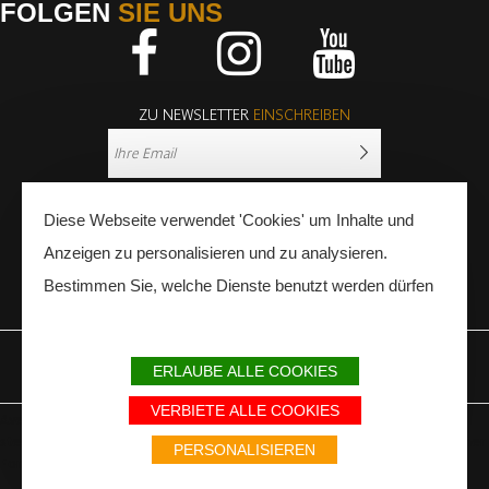
FOLGEN
SIE UNS
Facebook
Instagram
Youtube
ZU NEWSLETTER
EINSCHREIBEN
Diese Webseite verwendet 'Cookies' um Inhalte und
Anzeigen zu personalisieren und zu analysieren.
Bestimmen Sie, welche Dienste benutzt werden dürfen
PRESSE
FACHLEUTE
ERLAUBE ALLE COOKIES
IMPRESSUM
SITEMAP
PARTNER
VERBIETE ALLE COOKIES
Avec le soutien du Fonds Européen de développement régional / Met
steun van het Europese Fonds voor Regionale Ontwikkeling / Europäischer
PERSONALISIEREN
Fonds für Regionale Entwicklung