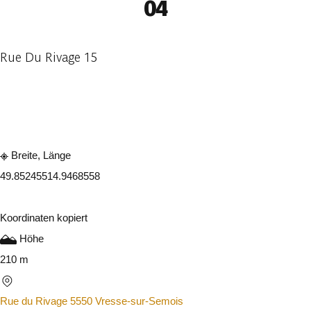
04
Rue Du Rivage 15
In der App ansehen
Teilen
Breite, Länge
49.8524551
4.9468558
Koordinaten kopiert
Höhe
210 m
Rue du Rivage 5550 Vresse-sur-Semois