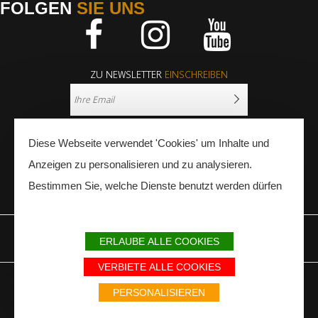
FOLGEN
SIE UNS
Facebook
Instagram
Youtube
ZU NEWSLETTER
EINSCHREIBEN
Diese Webseite verwendet 'Cookies' um Inhalte und
Anzeigen zu personalisieren und zu analysieren.
Bestimmen Sie, welche Dienste benutzt werden dürfen
PRESSE
FACHLEUTE
ERLAUBE ALLE COOKIES
IMPRESSUM
SITEMAP
PARTNER
VERBIETE ALLE COOKIES
Avec le soutien du Fonds Européen de développement régional / Met
steun van het Europese Fonds voor Regionale Ontwikkeling / Europäischer
PERSONALISIEREN
Fonds für Regionale Entwicklung