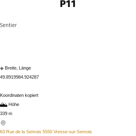
P11
Sentier
In der App ansehen
Teilen
Breite, Länge
49.891998
4.924287
Koordinaten kopiert
Höhe
339 m
63 Rue de la Semois 5550 Vresse-sur-Semois