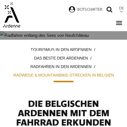
Direkt
DE
B
OTSCHAFTER
SUCH
zum
Inhalt
RADWEGE & MOUNTAINBIKE-
Pfadnavigation
TOURISMUS IN DEN ARDENNEN
STRECKEN IN BELGIEN
DAS BESTE DER ARDENNEN
RADFAHREN IN DEN ARDENNEN
RADWEGE & MOUNTAINBIKE-STRECKEN IN BELGIEN
DIE BELGISCHEN
ARDENNEN MIT DEM
FAHRRAD ERKUNDEN