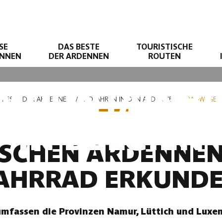
SE
DAS BESTE
TOURISTISCHE
ENNEN
DER ARDENNEN
ROUTEN
MOUNTAINBI
 BESTE DER ARDENNEN
RADFAHREN IN DEN ARDENNEN
RADWEGE &
IN BELGIEN
ISCHEN ARDENNE
AHRRAD ERKUND
mfassen die Provinzen Namur, Lüttich und Luxem