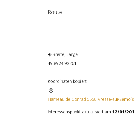
Route
In der App ansehen
Teilen
Breite, Länge
49.892
4.92261
Koordinaten kopiert
Hameau de Conrad 5550 Vresse-sur-Semois
Interessenspunkt aktualisiert am
12/01/20