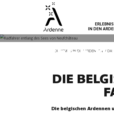
Direkt
zum
Inhalt
ERLEBNIS
IN DEN ARD
RADWEGE & 
Pfadnavigation
TOURISMUS IN DEN ARDENNEN
DAS
DIE BELG
F
Die belgischen Ardennen u