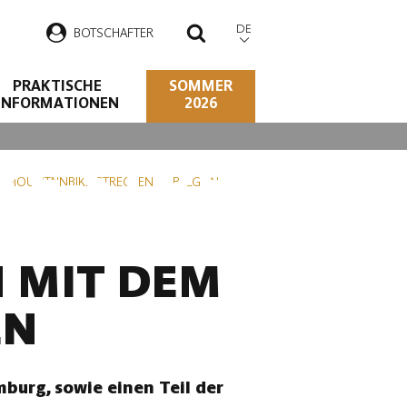
DE
B
OTSCHAFTER
SUCHEN
PRAKTISCHE
SOMMER
INFORMATIONEN
2026
KE-STRECKEN
 MOUNTAINBIKE-STRECKEN IN BELGIEN
N MIT DEM
EN
burg, sowie einen Teil der