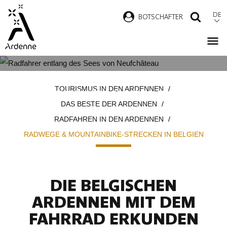
Direkt
DE
B
OTSCHAFTER
SUCH
zum
Inhalt
RADWEGE & MOUNTAINBIKE-
Pfadnavigation
TOURISMUS IN DEN ARDENNEN
STRECKEN IN BELGIEN
DAS BESTE DER ARDENNEN
RADFAHREN IN DEN ARDENNEN
RADWEGE & MOUNTAINBIKE-STRECKEN IN BELGIEN
DIE BELGISCHEN
ARDENNEN MIT DEM
FAHRRAD ERKUNDEN