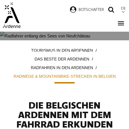
Direkt
DE
B
OTSCHAFTER
SUCH
zum
Inhalt
RADWEGE & MOUNTAINBIKE-
Pfadnavigation
TOURISMUS IN DEN ARDENNEN
STRECKEN IN BELGIEN
DAS BESTE DER ARDENNEN
RADFAHREN IN DEN ARDENNEN
RADWEGE & MOUNTAINBIKE-STRECKEN IN BELGIEN
DIE BELGISCHEN
ARDENNEN MIT DEM
FAHRRAD ERKUNDEN