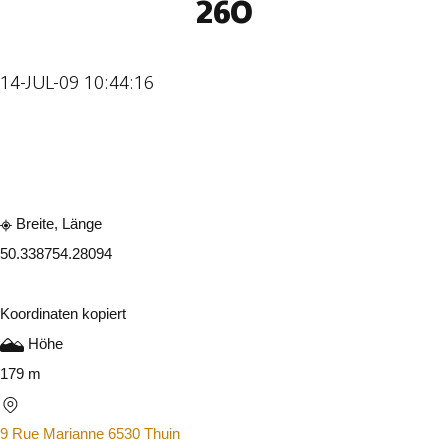
26O
14-JUL-09 10:44:16
In der App ansehen
Teilen
Breite, Länge
50.33875
4.28094
Koordinaten kopiert
Höhe
179 m
9 Rue Marianne 6530 Thuin