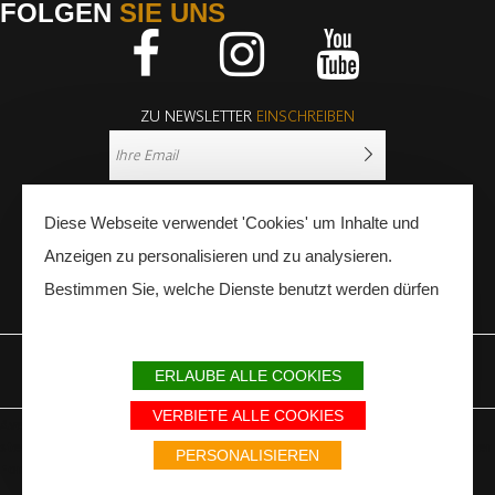
FOLGEN
SIE UNS
Facebook
Instagram
Youtube
ZU NEWSLETTER
EINSCHREIBEN
Diese Webseite verwendet 'Cookies' um Inhalte und
Anzeigen zu personalisieren und zu analysieren.
Bestimmen Sie, welche Dienste benutzt werden dürfen
PRESSE
FACHLEUTE
ERLAUBE ALLE COOKIES
IMPRESSUM
SITEMAP
PARTNER
VERBIETE ALLE COOKIES
Avec le soutien du Fonds Européen de développement régional / Met
steun van het Europese Fonds voor Regionale Ontwikkeling / Europäischer
PERSONALISIEREN
Fonds für Regionale Entwicklung