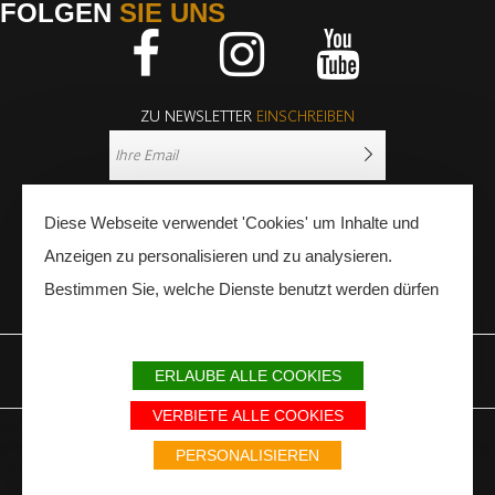
FOLGEN
SIE UNS
Facebook
Instagram
Youtube
ZU NEWSLETTER
EINSCHREIBEN
Diese Webseite verwendet 'Cookies' um Inhalte und
Anzeigen zu personalisieren und zu analysieren.
Bestimmen Sie, welche Dienste benutzt werden dürfen
PRESSE
FACHLEUTE
ERLAUBE ALLE COOKIES
IMPRESSUM
SITEMAP
PARTNER
VERBIETE ALLE COOKIES
Avec le soutien du Fonds Européen de développement régional / Met
steun van het Europese Fonds voor Regionale Ontwikkeling / Europäischer
PERSONALISIEREN
Fonds für Regionale Entwicklung