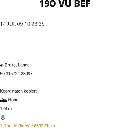
19O VU BEF
14-JUL-09 10:28:35
In der App ansehen
Teilen
Breite, Länge
50.31572
4.28097
Koordinaten kopiert
Höhe
129 m
1 Rue de Biercée 6532 Thuin