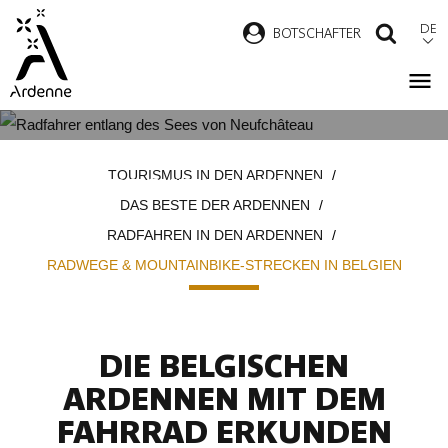
Direkt
DE
B
OTSCHAFTER
SUCH
zum
Inhalt
RADWEGE & MOUNTAINBIKE-
Pfadnavigation
TOURISMUS IN DEN ARDENNEN
STRECKEN IN BELGIEN
DAS BESTE DER ARDENNEN
RADFAHREN IN DEN ARDENNEN
RADWEGE & MOUNTAINBIKE-STRECKEN IN BELGIEN
DIE BELGISCHEN
ARDENNEN MIT DEM
FAHRRAD ERKUNDEN