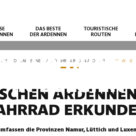
SE
DAS BESTE
TOURISTISCHE
ENNEN
DER ARDENNEN
ROUTEN
MOUNTAINBI
 BESTE DER ARDENNEN
RADFAHREN IN DEN ARDENNEN
RADWEGE &
IN BELGIEN
ISCHEN ARDENNE
AHRRAD ERKUND
mfassen die Provinzen Namur, Lüttich und Luxem