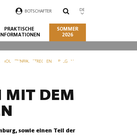
DE
B
OTSCHAFTER
SUCHEN
PRAKTISCHE
SOMMER
INFORMATIONEN
2026
KE-STRECKEN
 MOUNTAINBIKE-STRECKEN IN BELGIEN
N MIT DEM
EN
burg, sowie einen Teil der