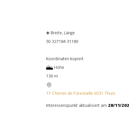
In der App ansehen
Teilen
Breite, Länge
50.32718
4.31189
Koordinaten kopiert
Höhe
136 m
17 Chemin de Forestaille 6531 Thuin
Interessenspunkt aktualisiert am
28/11/20