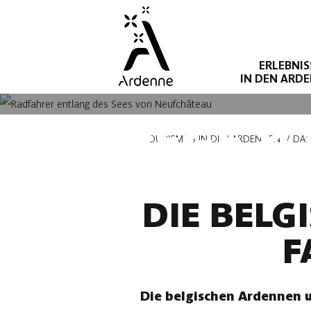
Direkt
zum
Inhalt
ERLEBNIS
IN DEN ARD
RADWEGE & 
Pfadnavigation
TOURISMUS IN DEN ARDENNEN
DAS
DIE BELG
F
Die belgischen Ardennen u