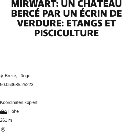
MIRWART: UN CHÂTEAU
BERCÉ PAR UN ÉCRIN DE
VERDURE: ETANGS ET
PISCICULTURE
In der App ansehen
Teilen
Breite, Länge
50.05368
5.25223
Koordinaten kopiert
Höhe
261 m