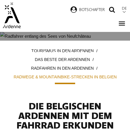
Direkt
DE
B
OTSCHAFTER
SUCH
zum
Inhalt
RADWEGE & MOUNTAINBIKE-
Pfadnavigation
TOURISMUS IN DEN ARDENNEN
STRECKEN IN BELGIEN
DAS BESTE DER ARDENNEN
RADFAHREN IN DEN ARDENNEN
RADWEGE & MOUNTAINBIKE-STRECKEN IN BELGIEN
DIE BELGISCHEN
ARDENNEN MIT DEM
FAHRRAD ERKUNDEN