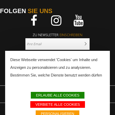
FOLGEN
SIE UNS
Facebook
Instagram
Youtube
ZU NEWSLETTER
EINSCHREIBEN
Diese Webseite verwendet 'Cookies' um Inhalte und
Anzeigen zu personalisieren und zu analysieren.
Bestimmen Sie, welche Dienste benutzt werden dürfen
PRESSE
FACHLEUTE
ERLAUBE ALLE COOKIES
IMPRESSUM
SITEMAP
PARTNER
VERBIETE ALLE COOKIES
Avec le soutien du Fonds Européen de développement régional / Met
steun van het Europese Fonds voor Regionale Ontwikkeling / Europäischer
PERSONALISIEREN