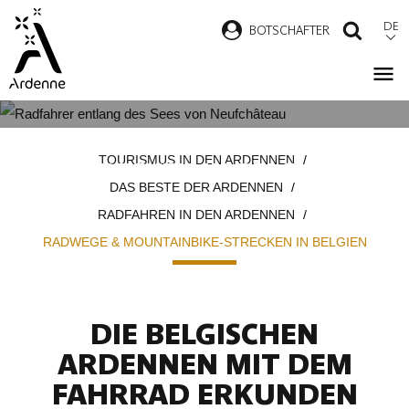
Direkt
DE
B
OTSCHAFTER
SUCH
zum
Inhalt
RADWEGE & MOUNTAINBIKE-
Pfadnavigation
TOURISMUS IN DEN ARDENNEN
STRECKEN IN BELGIEN
DAS BESTE DER ARDENNEN
RADFAHREN IN DEN ARDENNEN
RADWEGE & MOUNTAINBIKE-STRECKEN IN BELGIEN
DIE BELGISCHEN
ARDENNEN MIT DEM
FAHRRAD ERKUNDEN