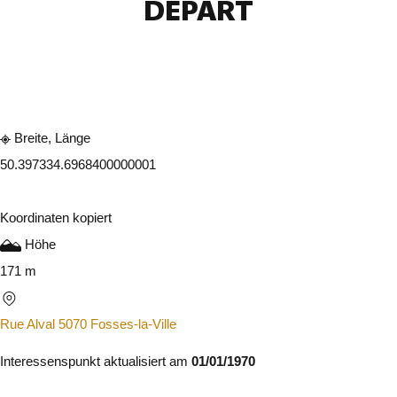
DÉPART
In der App ansehen
Teilen
Breite, Länge
50.39733
4.6968400000001
Koordinaten kopiert
Höhe
171 m
Rue Alval 5070 Fosses-la-Ville
Interessenspunkt aktualisiert am
01/01/1970