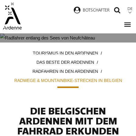
Direkt
DE
B
OTSCHAFTER
SUCH
zum
Inhalt
RADWEGE & MOUNTAINBIKE-
Pfadnavigation
TOURISMUS IN DEN ARDENNEN
STRECKEN IN BELGIEN
DAS BESTE DER ARDENNEN
RADFAHREN IN DEN ARDENNEN
RADWEGE & MOUNTAINBIKE-STRECKEN IN BELGIEN
DIE BELGISCHEN
ARDENNEN MIT DEM
FAHRRAD ERKUNDEN