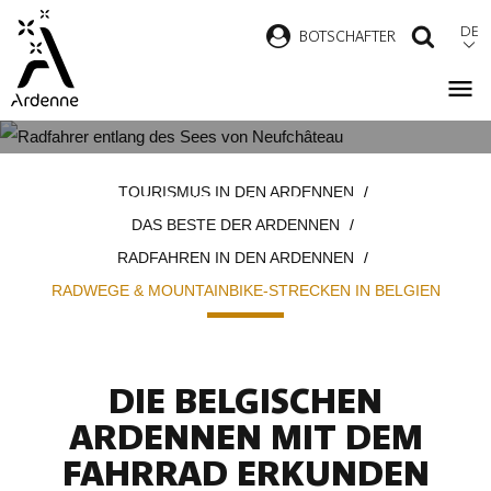
Direkt
DE
B
OTSCHAFTER
SUCH
zum
Inhalt
RADWEGE & MOUNTAINBIKE-
Pfadnavigation
TOURISMUS IN DEN ARDENNEN
STRECKEN IN BELGIEN
DAS BESTE DER ARDENNEN
RADFAHREN IN DEN ARDENNEN
RADWEGE & MOUNTAINBIKE-STRECKEN IN BELGIEN
DIE BELGISCHEN
ARDENNEN MIT DEM
FAHRRAD ERKUNDEN