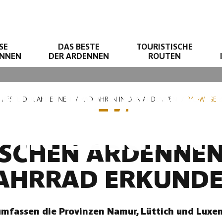
SE
DAS BESTE
TOURISTISCHE
ENNEN
DER ARDENNEN
ROUTEN
MOUNTAINBI
 BESTE DER ARDENNEN
RADFAHREN IN DEN ARDENNEN
RADWEGE &
IN BELGIEN
ISCHEN ARDENNE
AHRRAD ERKUND
mfassen die Provinzen Namur, Lüttich und Luxem