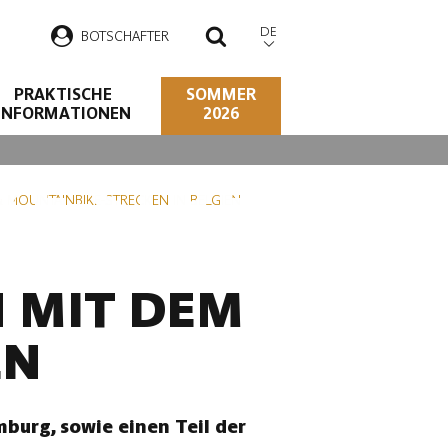
DE
B
OTSCHAFTER
SUCHEN
PRAKTISCHE
SOMMER
INFORMATIONEN
2026
KE-STRECKEN
 MOUNTAINBIKE-STRECKEN IN BELGIEN
N MIT DEM
EN
burg, sowie einen Teil der