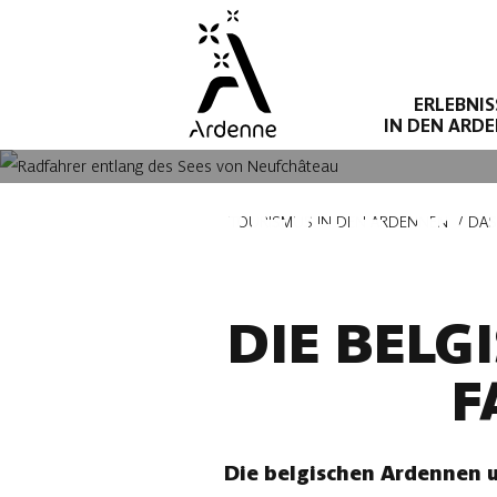
Direkt
zum
Inhalt
ERLEBNIS
IN DEN ARD
RADWEGE & 
Pfadnavigation
TOURISMUS IN DEN ARDENNEN
DAS
DIE BELG
F
Die belgischen Ardennen u