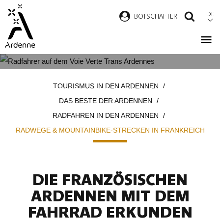
Direkt
DE
B
OTSCHAFTER
SUCH
zum
Inhalt
RADWEGE & MOUNTAINBIKE-
Pfadnavigation
TOURISMUS IN DEN ARDENNEN
STRECKEN IN FRANKREICH
DAS BESTE DER ARDENNEN
RADFAHREN IN DEN ARDENNEN
RADWEGE & MOUNTAINBIKE-STRECKEN IN FRANKREICH
DIE FRANZÖSISCHEN
ARDENNEN MIT DEM
FAHRRAD ERKUNDEN