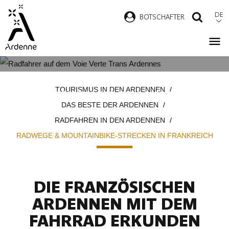
Direkt
DE
B
OTSCHAFTER
SUCH
zum
Inhalt
RADWEGE & MOUNTAINBIKE-
Pfadnavigation
TOURISMUS IN DEN ARDENNEN
STRECKEN IN FRANKREICH
DAS BESTE DER ARDENNEN
RADFAHREN IN DEN ARDENNEN
RADWEGE & MOUNTAINBIKE-STRECKEN IN FRANKREICH
DIE FRANZÖSISCHEN
ARDENNEN MIT DEM
FAHRRAD ERKUNDEN