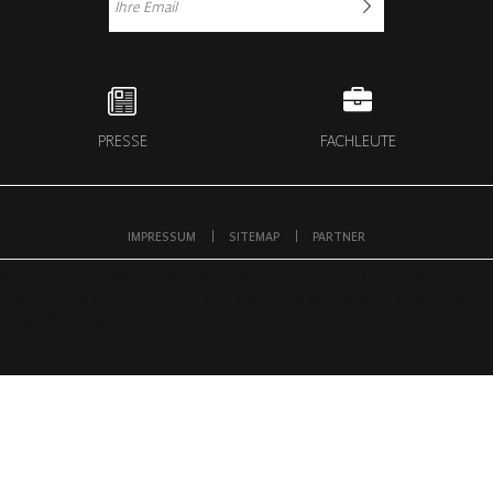
PRESSE
FACHLEUTE
IMPRESSUM
SITEMAP
PARTNER
Avec le soutien du Fonds Européen de développement régional / Met
steun van het Europese Fonds voor Regionale Ontwikkeling / Europäischer
Fonds für Regionale Entwicklung