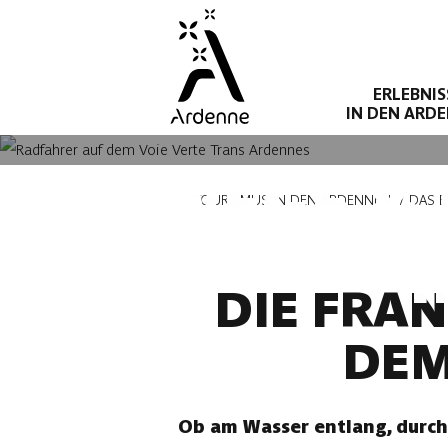
Direkt
zum
Inhalt
ERLEBNIS
IN DEN ARD
RADWEGE & 
Pfadnavigation
TOURISMUS IN DEN ARDENNEN
DAS B
DIE FRA
DEM
Ob am Wasser entlang, durch