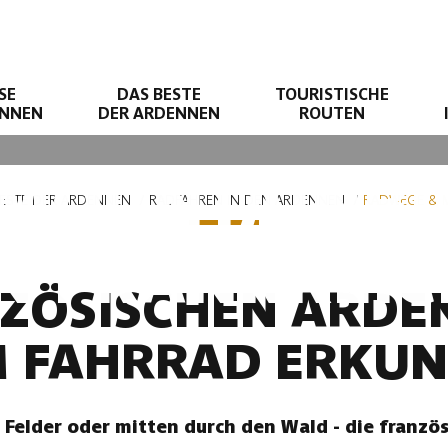
SE
DAS BESTE
TOURISTISCHE
ENNEN
DER ARDENNEN
ROUTEN
MOUNTAINBI
ESTE DER ARDENNEN
RADFAHREN IN DEN ARDENNEN
RADWEGE & M
IN FRANKREIC
NZÖSISCHEN ARDE
 FAHRRAD ERKU
 Felder oder mitten durch den Wald - die franzö