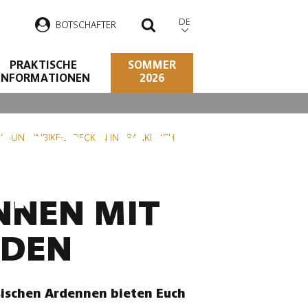
DE
B
OTSCHAFTER
SUCHEN
PRAKTISCHE
SOMMER
INFORMATIONEN
2026
KE-STRECKEN
OUNTAINBIKE-STRECKEN IN FRANKREICH
H
NNEN MIT
NDEN
sischen Ardennen bieten Euch