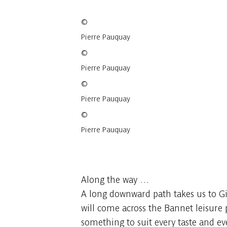
©
Pierre Pauquay
©
Pierre Pauquay
©
Pierre Pauquay
©
Pierre Pauquay
4 fotos
Along the way …
A long downward path takes us to Giv
will come across the Bannet leisure p
something to suit every taste and ev