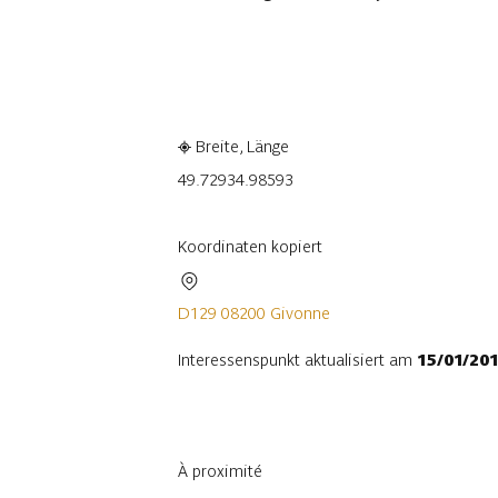
In der App ansehen
Teilen
Breite, Länge
49.7293
4.98593
Koordinaten kopiert
D129 08200 Givonne
Interessenspunkt aktualisiert am
15/01/20
À proximité