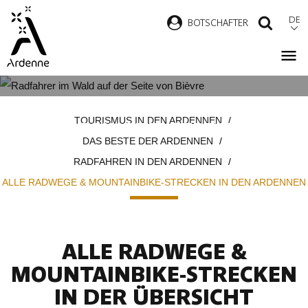
Direkt
DE
B
OTSCHAFTER
SUCH
zum
Inhalt
ALLE RADWEGE &
Pfadnavigation
TOURISMUS IN DEN ARDENNEN
MOUNTAINBIKE-STRECKEN IN
DAS BESTE DER ARDENNEN
DEN ARDENNEN
RADFAHREN IN DEN ARDENNEN
ALLE RADWEGE & MOUNTAINBIKE-STRECKEN IN DEN ARDENNEN
ALLE RADWEGE &
MOUNTAINBIKE-STRECKEN
IN DER ÜBERSICHT