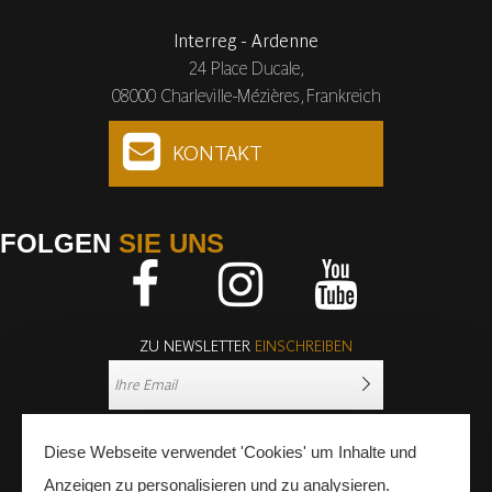
Interreg - Ardenne
24 Place Ducale,
08000 Charleville-Mézières, Frankreich
KONTAKT
FOLGEN
SIE UNS
Facebook
Instagram
Youtube
ZU NEWSLETTER
EINSCHREIBEN
Diese Webseite verwendet 'Cookies' um Inhalte und
Anzeigen zu personalisieren und zu analysieren.