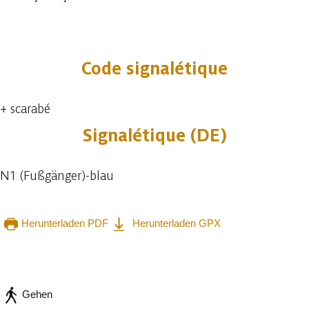
5 fotos
Code signalétique
+ scarabé
Signalétique (DE)
N1 (Fußgänger)-blau
Herunterladen PDF
Herunterladen GPX
In der App ansehen
Teilen
Gehen