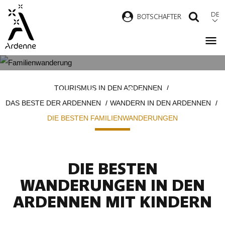
Direkt
DE
B
OTSCHAFTER
SUCH
zum
Inhalt
DIE SCHÖNSTEN
Pfadnavigation
TOURISMUS IN DEN ARDENNEN
WANDERUNGEN FÜR DIE GANZE
DAS BESTE DER ARDENNEN
WANDERN IN DEN ARDENNEN
FAMILIE
DIE BESTEN FAMILIENWANDERUNGEN
DIE BESTEN
WANDERUNGEN IN DEN
ARDENNEN MIT KINDERN