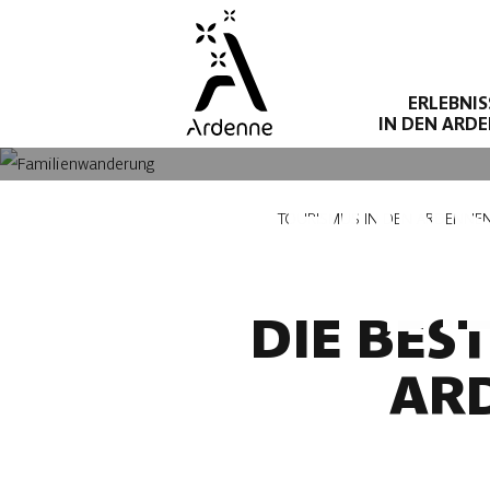
Direkt
zum
Inhalt
ERLEBNIS
IN DEN ARD
DIE SCHÖN
Pfadnavigation
TOURISMUS IN DEN ARDENNE
DI
DIE BES
AR