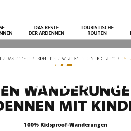
SE
DAS BESTE
TOURISTISCHE
ENNEN
DER ARDENNEN
ROUTEN
STEN WANDE
N
DAS BESTE DER ARDENNEN
WANDERN IN DEN ARDENNEN
DIE 
E GANZE FAMI
TEN WANDERUNGE
DENNEN MIT KIND
100% Kidsproof-Wanderungen