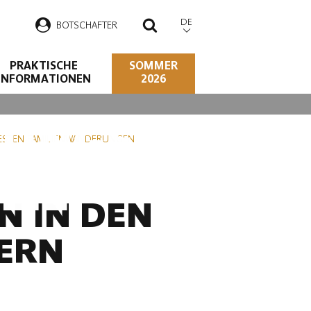
DE
B
OTSCHAFTER
SUCHEN
PRAKTISCHE
SOMMER
INFORMATIONEN
2026
RUNGEN FÜR
BESTEN FAMILIENWANDERUNGEN
LIE
N IN DEN
ERN