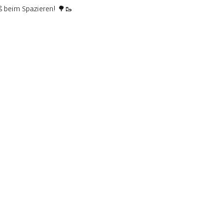
aß beim Spazieren! 🌳🥾