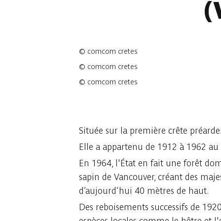
(
©
comcom cretes
©
comcom cretes
©
comcom cretes
3 fotos
Située sur la première crête préarde
Elle a appartenu de 1912 à 1962 au
En 1964, l'État en fait une forêt d
sapin de Vancouver, créant des maje
d’aujourd’hui 40 mètres de haut.
Des reboisements successifs de 1920
espèces locales comme le hêtre et l