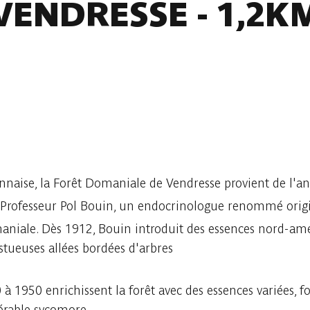
VENDRESSE - 1,2K
nnaise, la Forêt Domaniale de Vendresse provient de l'an
 Professeur Pol Bouin, un endocrinologue renommé origi
omaniale. Dès 1912, Bouin introduit des essences nord-am
stueuses allées bordées d'arbres
 à 1950 enrichissent la forêt avec des essences variées,
'érable sycomore.