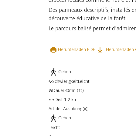
Des panneaux descriptifs, installés 
découverte éducative de la forêt.
Le parcours balisé permet d'admirer 
Herunterladen PDF
Herunterladen
Gehen
Schwierigkeit
Leicht
Dauer
30mn
(1t)
Dist.
1.2 km
Art der Ausübung
Gehen
Leicht