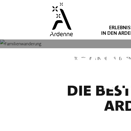
Direkt
zum
Inhalt
ERLEBNIS
IN DEN ARD
DIE SCHÖN
Pfadnavigation
TOURISMUS IN DEN ARDENNE
DI
DIE BES
AR