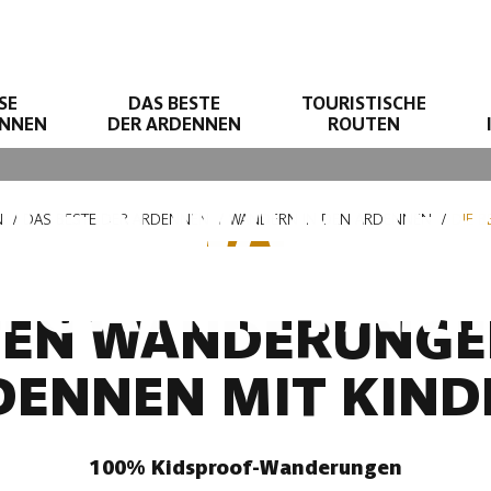
SE
DAS BESTE
TOURISTISCHE
ENNEN
DER ARDENNEN
ROUTEN
STEN WANDE
N
DAS BESTE DER ARDENNEN
WANDERN IN DEN ARDENNEN
DIE 
E GANZE FAMI
TEN WANDERUNGE
DENNEN MIT KIND
100% Kidsproof-Wanderungen