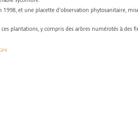
en 1998, et une placette d'observation phytosanitaire, mi
ces plantations, y compris des arbres numérotés à des fi
 GPX
In der App ansehen
Teilen