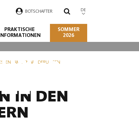
DE
B
OTSCHAFTER
SUCHEN
PRAKTISCHE
SOMMER
INFORMATIONEN
2026
RUNGEN FÜR
BESTEN FAMILIENWANDERUNGEN
LIE
N IN DEN
ERN