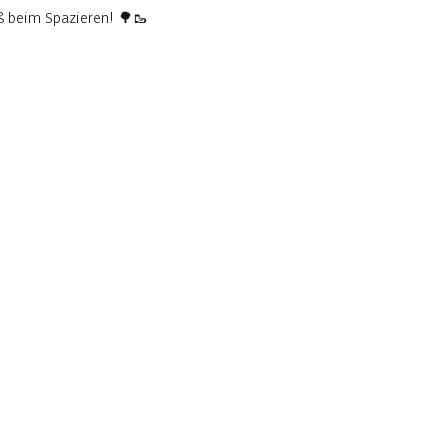
aß beim Spazieren! 🌳🥾