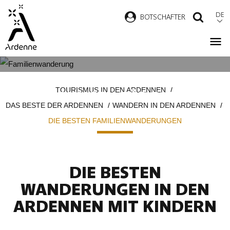
Direkt
DE
B
OTSCHAFTER
SUCH
zum
Inhalt
DIE SCHÖNSTEN
Pfadnavigation
TOURISMUS IN DEN ARDENNEN
WANDERUNGEN FÜR DIE GANZE
DAS BESTE DER ARDENNEN
WANDERN IN DEN ARDENNEN
FAMILIE
DIE BESTEN FAMILIENWANDERUNGEN
DIE BESTEN
WANDERUNGEN IN DEN
ARDENNEN MIT KINDERN