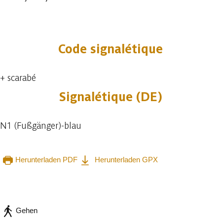
5 fotos
Code signalétique
+ scarabé
Signalétique (DE)
N1 (Fußgänger)-blau
Herunterladen PDF
Herunterladen GPX
In der App ansehen
Teilen
Gehen