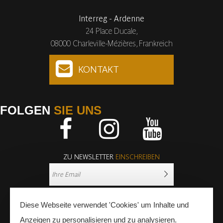
Interreg - Ardenne
24 Place Ducale,
08000 Charleville-Mézières, Frankreich
KONTAKT
FOLGEN
SIE UNS
Facebook
Instagram
Youtube
ZU NEWSLETTER
EINSCHREIBEN
Diese Webseite verwendet 'Cookies' um Inhalte und
Anzeigen zu personalisieren und zu analysieren.