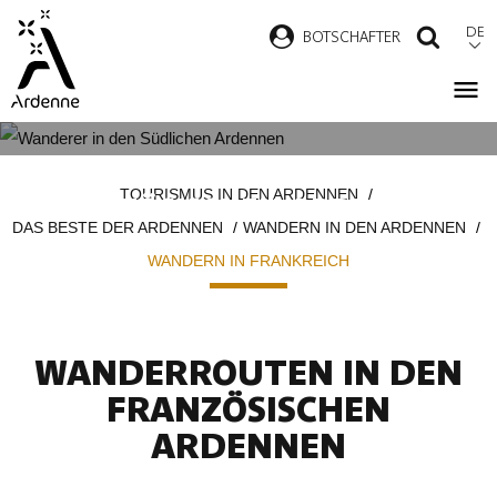
Direkt
DE
B
OTSCHAFTER
SUCH
zum
Inhalt
WANDERROUTEN IN DEN
Pfadnavigation
TOURISMUS IN DEN ARDENNEN
FRANZÖSISCHEN ARDENNEN
DAS BESTE DER ARDENNEN
WANDERN IN DEN ARDENNEN
WANDERN IN FRANKREICH
WANDERROUTEN IN DEN
FRANZÖSISCHEN
ARDENNEN