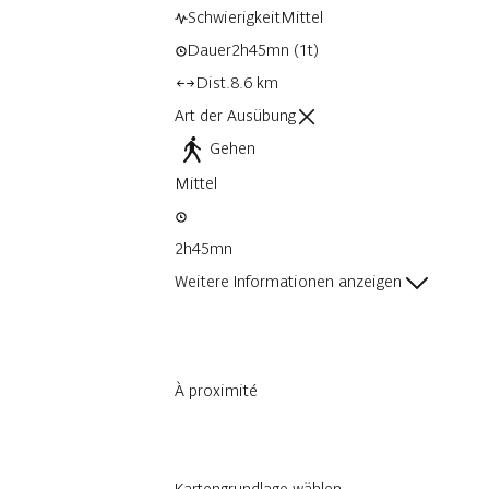
Schwierigkeit
Mittel
Dauer
2h45mn
(1t)
Dist.
8.6 km
Art der Ausübung
Gehen
Mittel
2h45mn
Weitere Informationen anzeigen
À proximité
Kartengrundlage wählen