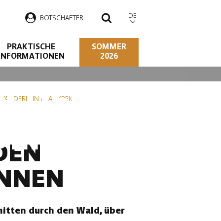
DE
B
OTSCHAFTER
SUCHEN
PRAKTISCHE
SOMMER
INFORMATIONEN
2026
N DEN
WANDERN IN FRANKREICH
DENNEN
DEN
ENNEN
itten durch den Wald, über