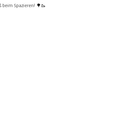
aß beim Spazieren! 🌳🥾