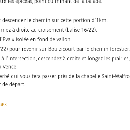
e les épicéas, point culminant de la balade.
et descendez le chemin sur cette portion d’1km.
rnez à droite au croisement (balise 16/22).
’Eva » isolée en fond de vallon.
22) pour revenir sur Boulzicourt par le chemin forestier.
 l’intersection, descendez à droite et longez les prairies,
a Vence.
bé qui vous fera passer près de la chapelle Saint-Walfroy.
t de départ.
 GPX
In der App ansehen
Teilen