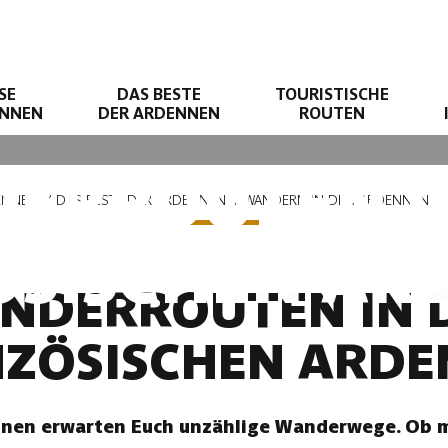
SE
DAS BESTE
TOURISTISCHE
ENNEN
DER ARDENNEN
ROUTEN
ERROUTEN I
ENNEN
DAS BESTE DER ARDENNEN
WANDERN IN DEN ARDENNEN
ÖSISCHEN AR
NDERROUTEN IN 
ZÖSISCHEN ARD
nnen erwarten Euch unzählige Wanderwege. Ob m