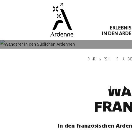
Direkt
zum
Inhalt
ERLEBNIS
IN DEN ARD
WAND
Pfadnavigation
TOURISMUS IN DEN ARD
FRANZ
WA
FRAN
In den französischen Arde