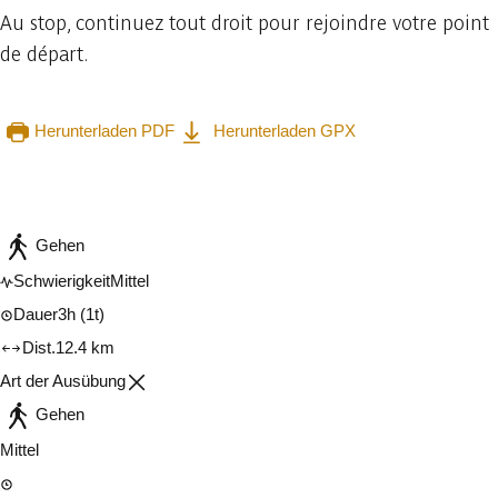
Au stop, continuez tout droit pour rejoindre votre point
de départ.
Herunterladen PDF
Herunterladen GPX
In der App ansehen
Teilen
Gehen
Schwierigkeit
Mittel
Dauer
3h
(1t)
Dist.
12.4 km
Art der Ausübung
Gehen
Mittel