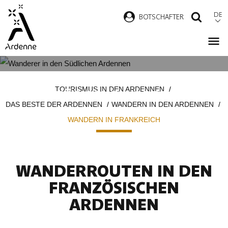
Direkt
DE
B
OTSCHAFTER
SUCH
zum
Inhalt
WANDERROUTEN IN DEN
Pfadnavigation
TOURISMUS IN DEN ARDENNEN
FRANZÖSISCHEN ARDENNEN
DAS BESTE DER ARDENNEN
WANDERN IN DEN ARDENNEN
WANDERN IN FRANKREICH
WANDERROUTEN IN DEN
FRANZÖSISCHEN
ARDENNEN