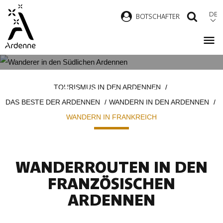
Direkt
DE
B
OTSCHAFTER
SUCH
zum
Inhalt
WANDERROUTEN IN DEN
Pfadnavigation
TOURISMUS IN DEN ARDENNEN
FRANZÖSISCHEN ARDENNEN
DAS BESTE DER ARDENNEN
WANDERN IN DEN ARDENNEN
WANDERN IN FRANKREICH
WANDERROUTEN IN DEN
FRANZÖSISCHEN
ARDENNEN