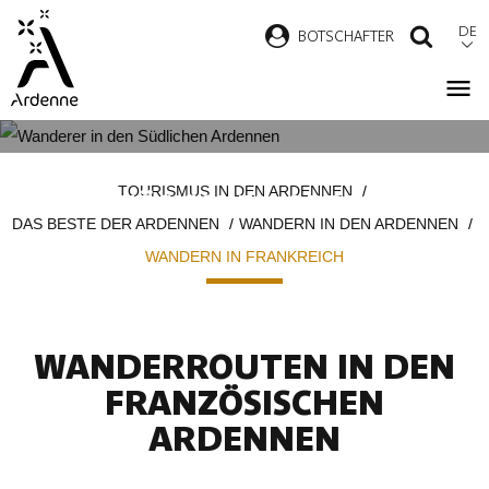
Direkt
DE
B
OTSCHAFTER
SUCH
zum
Inhalt
WANDERROUTEN IN DEN
Pfadnavigation
TOURISMUS IN DEN ARDENNEN
FRANZÖSISCHEN ARDENNEN
DAS BESTE DER ARDENNEN
WANDERN IN DEN ARDENNEN
WANDERN IN FRANKREICH
WANDERROUTEN IN DEN
FRANZÖSISCHEN
ARDENNEN