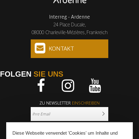
Interreg - Ardenne
24 Place Ducale,
08000 Charleville-Mézières, Frankreich
KONTAKT
FOLGEN
SIE UNS
Facebook
Instagram
Youtube
ZU NEWSLETTER
EINSCHREIBEN
Diese Webseite verwendet 'Cookies' um Inhalte und