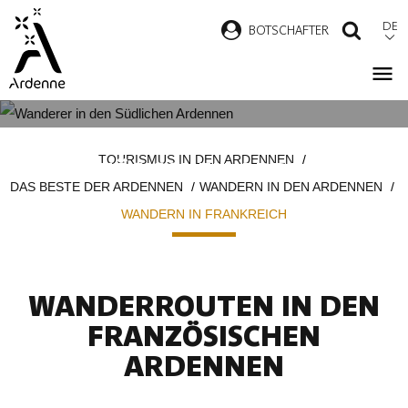
Direkt
DE
B
OTSCHAFTER
SUCH
zum
Inhalt
WANDERROUTEN IN DEN
Pfadnavigation
TOURISMUS IN DEN ARDENNEN
FRANZÖSISCHEN ARDENNEN
DAS BESTE DER ARDENNEN
WANDERN IN DEN ARDENNEN
WANDERN IN FRANKREICH
WANDERROUTEN IN DEN
FRANZÖSISCHEN
ARDENNEN