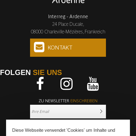
Interreg - Ardenne
24 Place Ducale,
08000 Charleville-Mézières, Frankreich
KONTAKT
FOLGEN
SIE UNS
Facebook
Instagram
Youtube
ZU NEWSLETTER
EINSCHREIBEN
Diese Webseite verwendet 'Cookies' um Inhalte und