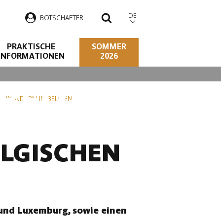
DE
B
OTSCHAFTER
SUCHEN
PRAKTISCHE
SOMMER
INFORMATIONEN
2026
BELGISCHEN
WANDERN IN BELGIEN
LGISCHEN
 und Luxemburg, sowie einen