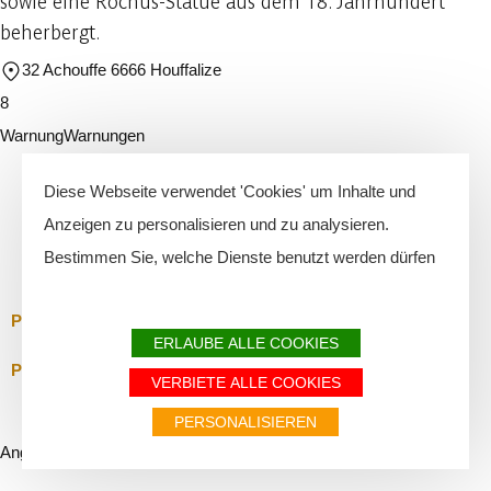
sowie eine Rochus-Statue aus dem 18. Jahrhundert
beherbergt.
32 Achouffe 6666 Houffalize
8
Warnung
Warnungen
Ich werde vorsichtig sein
Diese Webseite verwendet 'Cookies' um Inhalte und
Anzeigen zu personalisieren und zu analysieren.
Bestimmen Sie, welche Dienste benutzt werden dürfen
Schließen
PDF automatisch generiert
ERLAUBE ALLE COOKIES
Personalisiertes PDF des Autors
VERBIETE ALLE COOKIES
PERSONALISIEREN
Angetrieben durch
Cirkwi
-
Lesen Sie die Nutzungsbedingungen