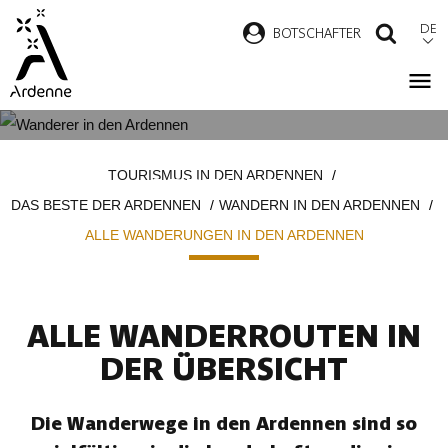
Direkt
DE
B
OTSCHAFTER
SUCH
zum
Inhalt
ALLE WANDERUNGEN IN DEN
Pfadnavigation
TOURISMUS IN DEN ARDENNEN
ARDENNEN
DAS BESTE DER ARDENNEN
WANDERN IN DEN ARDENNEN
ALLE WANDERUNGEN IN DEN ARDENNEN
ALLE WANDERROUTEN IN
DER ÜBERSICHT
Die Wanderwege in den Ardennen sind so