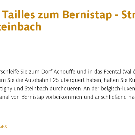
Tailles zum Bernistap - St
Steinbach
schleife Sie zum Dorf Achouffe und in das Feental (Vall
 Sie die Autobahn E25 überquert haben, halten Sie Ku
ettigny und Steinbach durchqueren. An der belgisch-lux
 Kanal von Bernistap vorbeikommen und anschließend nac
 GPX
In der App ansehen
Teilen