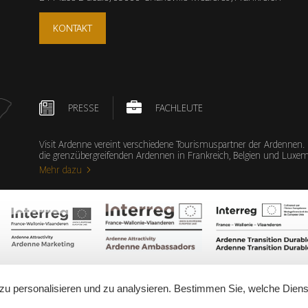
KONTAKT
PRESSE
FACHLEUTE
Visit Ardenne vereint verschiedene Tourismuspartner der Ardennen.
die grenzübergreifenden Ardennen in Frankreich, Belgien und Lux
Mehr dazu
zu personalisieren und zu analysieren. Bestimmen Sie, welche Diens