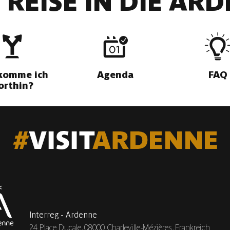
 REISE IN DIE AR
komme ich
Agenda
FAQ
orthin?
Interreg - Ardenne
24 Place Ducale,
08000 Charleville-Mézières, Frankreich