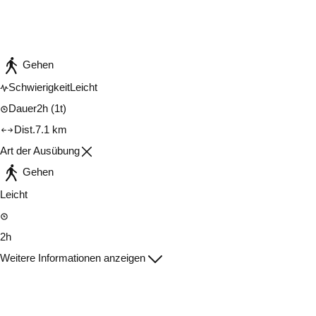
In der App ansehen
Teilen
Gehen
Schwierigkeit
Leicht
Dauer
2h
(1t)
Dist.
7.1 km
Art der Ausübung
Gehen
Leicht
2h
Weitere Informationen anzeigen