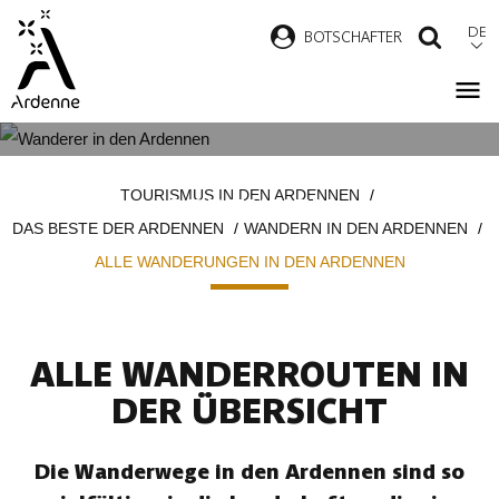
Direkt
DE
B
OTSCHAFTER
SUCH
zum
Inhalt
ALLE WANDERUNGEN IN DEN
Pfadnavigation
TOURISMUS IN DEN ARDENNEN
ARDENNEN
DAS BESTE DER ARDENNEN
WANDERN IN DEN ARDENNEN
ALLE WANDERUNGEN IN DEN ARDENNEN
ALLE WANDERROUTEN IN
DER ÜBERSICHT
Die Wanderwege in den Ardennen sind so