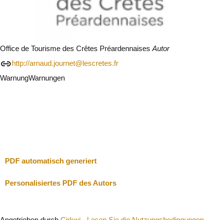
Office de Tourisme des Crêtes Préardennaises
Autor
http://arnaud.journet@lescretes.fr
Warnung
Warnungen
Ich werde vorsichtig sein
Schließen
PDF automatisch generiert
Personalisiertes PDF des Autors
Angetrieben durch
Cirkwi
-
Lesen Sie die Nutzungsbedingungen