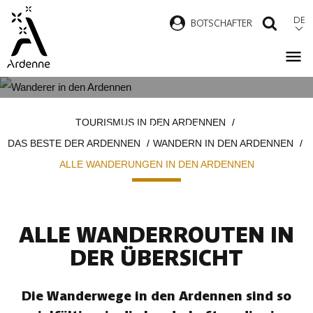
Direkt
DE
B
OTSCHAFTER
SUCH
zum
Inhalt
ALLE WANDERUNGEN IN DEN
Pfadnavigation
TOURISMUS IN DEN ARDENNEN
ARDENNEN
DAS BESTE DER ARDENNEN
WANDERN IN DEN ARDENNEN
ALLE WANDERUNGEN IN DEN ARDENNEN
ALLE WANDERROUTEN IN
DER ÜBERSICHT
Die Wanderwege in den Ardennen sind so