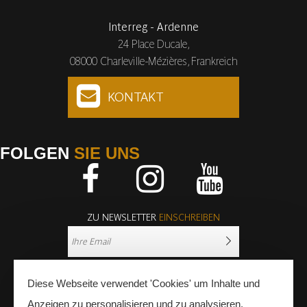
Interreg - Ardenne
24 Place Ducale,
08000 Charleville-Mézières, Frankreich
KONTAKT
FOLGEN
SIE UNS
Facebook
Instagram
Youtube
ZU NEWSLETTER
EINSCHREIBEN
Diese Webseite verwendet 'Cookies' um Inhalte und
Anzeigen zu personalisieren und zu analysieren.