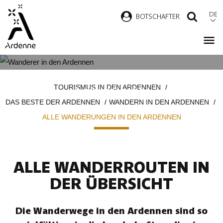
Direkt
DE
B
OTSCHAFTER
SUCH
zum
Inhalt
ALLE WANDERUNGEN IN DEN
Pfadnavigation
TOURISMUS IN DEN ARDENNEN
ARDENNEN
DAS BESTE DER ARDENNEN
WANDERN IN DEN ARDENNEN
ALLE WANDERUNGEN IN DEN ARDENNEN
ALLE WANDERROUTEN IN
DER ÜBERSICHT
Die Wanderwege in den Ardennen sind so