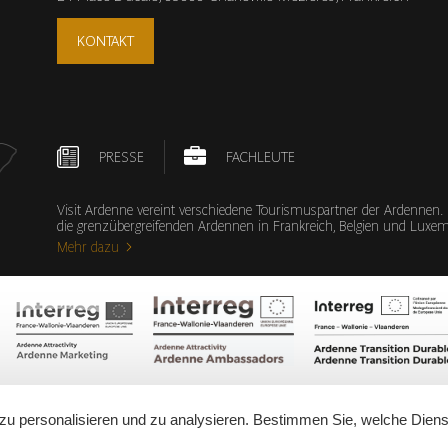
KONTAKT
PRESSE
FACHLEUTE
Visit Ardenne vereint verschiedene Tourismuspartner der Ardennen.
die grenzübergreifenden Ardennen in Frankreich, Belgien und Lux
Mehr dazu
zu personalisieren und zu analysieren. Bestimmen Sie, welche Diens