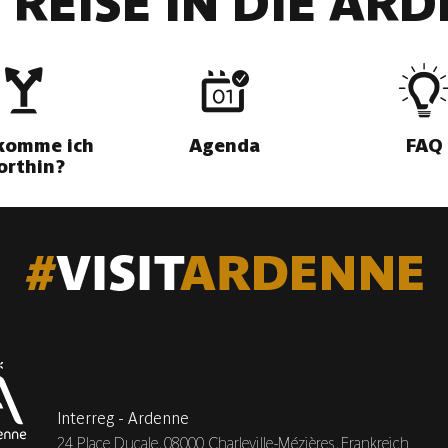
 REISE IN DIE AR
komme ich
Agenda
FAQ
orthin?
Interreg - Ardenne
24 Place Ducale,
08000 Charleville-Mézières, Frankreich