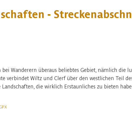
chaften - Streckenabschni
ein bei Wanderern überaus beliebtes Gebiet, nämlich di
ute verbindet Wiltz und Clerf über den westlichen Teil d
Landschaften, die wirklich Erstaunliches zu bieten hab
 GPX
In der App ansehen
Teilen