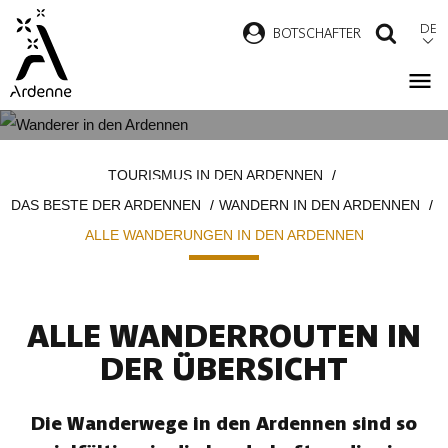
Direkt
DE
B
OTSCHAFTER
SUCH
zum
Inhalt
ALLE WANDERUNGEN IN DEN
Pfadnavigation
TOURISMUS IN DEN ARDENNEN
ARDENNEN
DAS BESTE DER ARDENNEN
WANDERN IN DEN ARDENNEN
ALLE WANDERUNGEN IN DEN ARDENNEN
ALLE WANDERROUTEN IN
DER ÜBERSICHT
Die Wanderwege in den Ardennen sind so