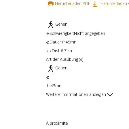
Herunterladen PDF
Herunterladen
Gehen
Schwierigkeit
Nicht angegeben
Dauer
1h45mn
Dist.
6.7 km
Art der Ausübung
Gehen
1h45mn
Weitere Informationen anzeigen
À proximité