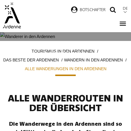
Direkt
DE
B
OTSCHAFTER
SUCH
zum
Inhalt
ALLE WANDERUNGEN IN DEN
Pfadnavigation
TOURISMUS IN DEN ARDENNEN
ARDENNEN
DAS BESTE DER ARDENNEN
WANDERN IN DEN ARDENNEN
ALLE WANDERUNGEN IN DEN ARDENNEN
ALLE WANDERROUTEN IN
DER ÜBERSICHT
Die Wanderwege in den Ardennen sind so